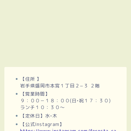
【住所 】
岩手県盛岡市本宮１丁目２−３ ２階
【営業時間】
９：００－１８：００(日•祝１７：３０)
ランチ１０：３０〜
【定休日】水•木
【公式Instagram】
https://www.instagram.com/foresta_ca