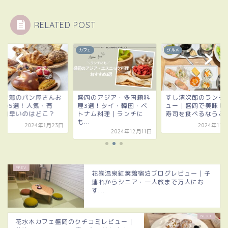
RELATED POST
メ
カフェ
グルメ
岡近郊のパン屋さんお
盛岡のアジア・多国籍料
すし清次郎のランチ
すめ5選！人気・有
理3選！タイ・韓国・ベ
ュー｜盛岡で美味し
・朝早いのはどこ？
トナム料理｜ランチに
寿司を食べるならこ
も...
2024年1月23日
2024年11
2024年12月11日
花巻温泉紅葉館宿泊ブログレビュー｜子
連れからシニア・一人旅まで万人にお
す...
花水木カフェ盛岡のクチコミレビュー｜