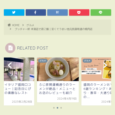
HOME
グルメ
ブッチャー軒 本宮店で夜ご飯｜安くてうまい地元民御用達の焼肉店
RELATED POST
メ
グルメ
グルメ
ーナイタリア盛岡口コ
ふじ原開運橋通りのラー
盛岡のラーメンおす
レビュー｜記念日にぴ
メンが絶品！メニューと
6選ランキング！あ
たりの素敵なレスト
お店のレビューも紹介
り・激辛・大通り周
.
の...
2024年4月19日
2025年2月28日
2024年8