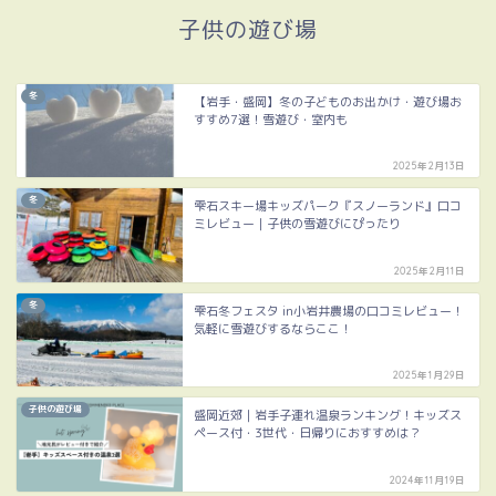
子供の遊び場
冬
【岩手・盛岡】冬の子どものお出かけ・遊び場お
すすめ7選！雪遊び・室内も
2025年2月13日
冬
雫石スキー場キッズパーク『スノーランド』口コ
ミレビュー｜子供の雪遊びにぴったり
2025年2月11日
冬
雫石冬フェスタ in小岩井農場の口コミレビュー！
気軽に雪遊びするならここ！
2025年1月29日
子供の遊び場
盛岡近郊｜岩手子連れ温泉ランキング！キッズス
ペース付・3世代・日帰りにおすすめは？
2024年11月19日