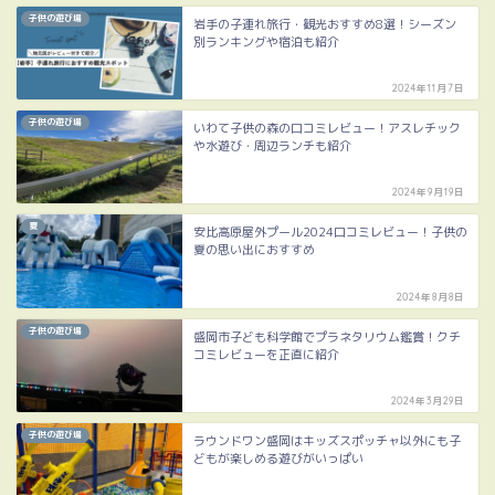
子供の遊び場
岩手の子連れ旅行・観光おすすめ8選！シーズン
別ランキングや宿泊も紹介
2024年11月7日
子供の遊び場
いわて子供の森の口コミレビュー！アスレチック
や水遊び・周辺ランチも紹介
2024年9月19日
夏
安比高原屋外プール2024口コミレビュー！子供の
夏の思い出におすすめ
2024年8月8日
子供の遊び場
盛岡市子ども科学館でプラネタリウム鑑賞！クチ
コミレビューを正直に紹介
2024年3月29日
子供の遊び場
ラウンドワン盛岡はキッズスポッチャ以外にも子
どもが楽しめる遊びがいっぱい